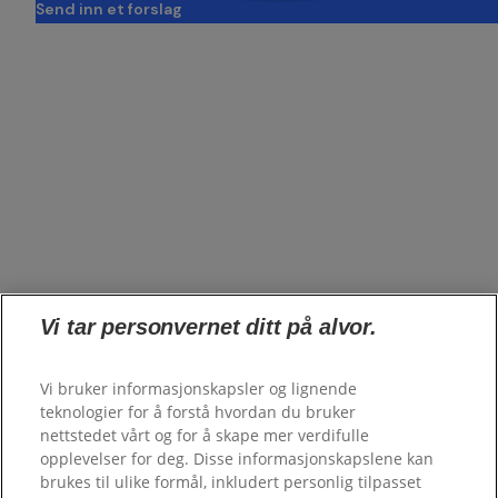
Send inn et forslag
Om oss
opens in a new tab
Merkevarer
Innovasjon
opens in a new tab
Innvirkning
opens in a new tab
Nyheter
opens in a new tab
Norge (NO)
opens in a new tab
Karriere
opens in a new tab
Investorer
opens in a new tab
Leverandører
Vi tar personvernet ditt på alvor.
opens in a new tab
Ofte stilte spørsmål
Nettstedskart
Vi bruker informasjonskapsler og lignende
teknologier for å forstå hvordan du bruker
Colgate.com
nettstedet vårt og for å skape mer verdifulle
opens in a new tab
Colgate.Professional.com
opplevelser for deg. Disse informasjonskapslene kan
opens in a new tab
brukes til ulike formål, inkludert personlig tilpasset