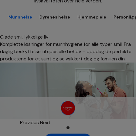
livskvaliteten over hele verden.
Munnhelse
Dyrenes helse
Hjemmepleie
Personlig 
Glade smil, lykkelige liv
Komplette løsninger for munnhygiene for alle typer smil. Fra
daglig beskyttelse til spesielle behov – oppdag de perfekte
produktene for et sunt og selvsikkert deg og familien din.
opens in a new tab
Previous
Next