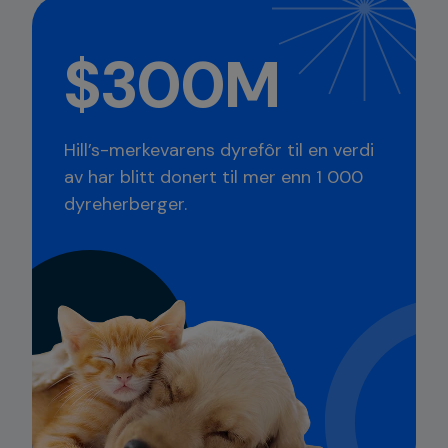
$300M
Hill’s-merkevarens dyrefôr til en verdi
av har blitt donert til mer enn 1 000
dyreherberger.